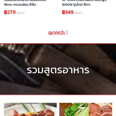
18cm. ทรงเมล่อน สีส้ม
1600W รุ่นใหม่ สีเทา
฿279
฿349
฿359
฿659
ดูมากกว่า
รวมสูตรอาหาร