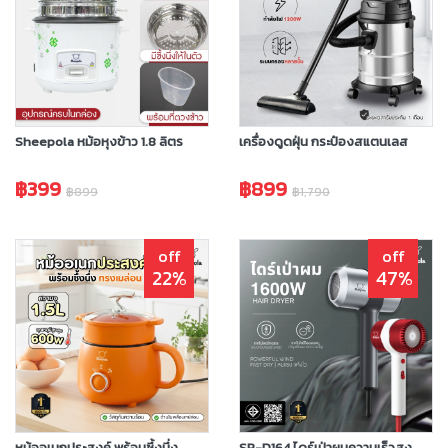
Sheepola หม้อหุงข้าว 1.8 ลิตร
เครื่องดูดฝุ่น กระป๋องสแตนเลส
฿399
฿899
฿899
฿1,790
off
off
22%
47%
หม้ออเนกประสงค์ พร้อมซึ้งนึ่ง
SP-D164 ไดร์เป่าผมความเร็วสูง