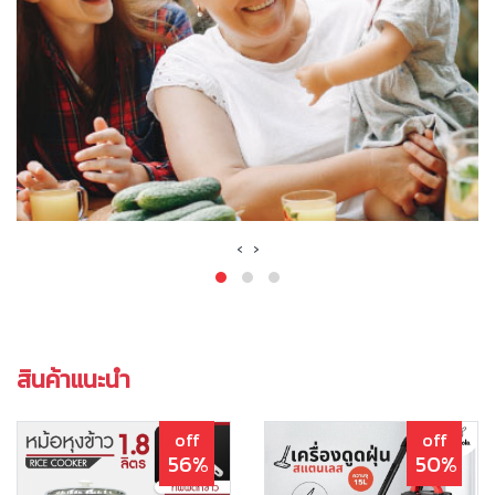
‹
›
สินค้าแนะนำ
off
off
56%
50%