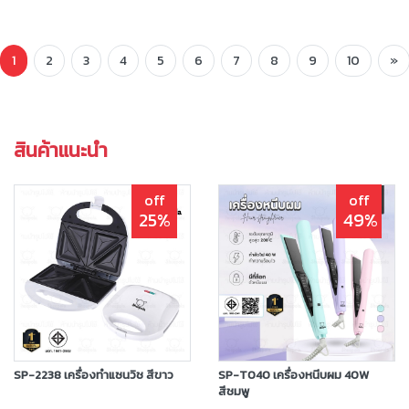
1
2
3
4
5
6
7
8
9
10
»
สินค้าแนะนำ
off
off
25%
49%
SP-2238 เครื่องทำแซนวิช สีขาว
SP-T040 เครื่องหนีบผม 40W
สีชมพู