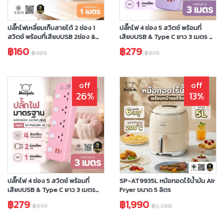
ปลั๊กไฟเหลี่ยมเก็บสายได้ 2 ช่อง 1
ปลั๊กไฟ 4 ช่อง 5 สวิตช์ พร้อมที่
สวิตช์ พร้อมที่เสียบUSB 2ช่อง &
เสียบUSB & Type C ยาว 3 เมตร สี
Type C 2ช่อง ยาว 1 เมตร
ม่วง
฿160
฿279
฿389
฿379
off
off
26%
13%
ปลั๊กไฟ 4 ช่อง 5 สวิตช์ พร้อมที่
SP-AT9935L หม้อทอดไร้น้ำมัน Air
เสียบUSB & Type C ยาว 3 เมตร
Fryer ขนาด 5 ลิตร
สีชมพู
฿279
฿1,990
฿379
฿2,288