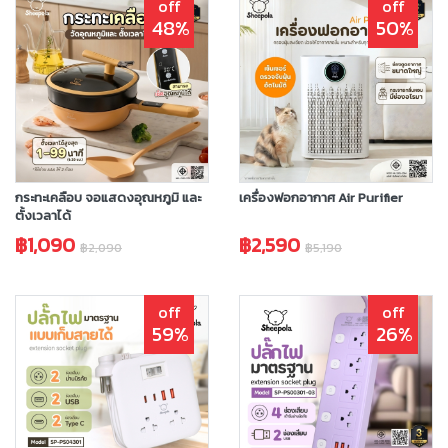
off
off
48%
50%
กระทะเคลือบ จอแสดงอุณหภูมิ และ
เครื่องฟอกอากาศ Air Purifier
ตั้งเวลาได้
฿1,090
฿2,590
฿2,090
฿5,190
off
off
59%
26%