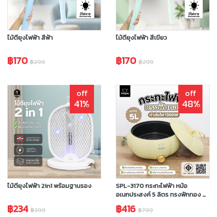
ไม้ตียุงไฟฟ้า สีฟ้า
ไม้ตียุงไฟฟ้า สีเขียว
฿170
฿170
฿299
฿299
off
off
41%
48%
ไม้ตียุงไฟฟ้า 2in1 พร้อมฐานรอง
SPL-3170 กระทะไฟฟ้า หม้อ
อเนกประสงค์ 5 ลิตร ทรงฟักทอง สี
ครีม
฿234
฿416
฿399
฿799