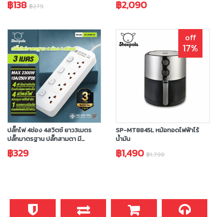
฿138
฿2,090
฿279
off
17%
ปลั๊กไฟ 4ช่อง 4สวิตช์ ยาว3เมตร
SP-MT8845L หม้อทอดไฟฟ้าไร้
ปลั๊กมาตรฐาน ปลั๊กสามตา มี
น้ำมัน
มอก.ประกัน 3 ปี
฿329
฿1,490
฿1,790