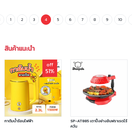
«
1
2
3
4
5
6
7
8
9
10
สินค้าแนะนำ
off
51%
กาต้มน้ำร้อนไฟฟ้า
SP-AT885 เตาปิ้งย่างอินฟราเรดไร้
ควัน