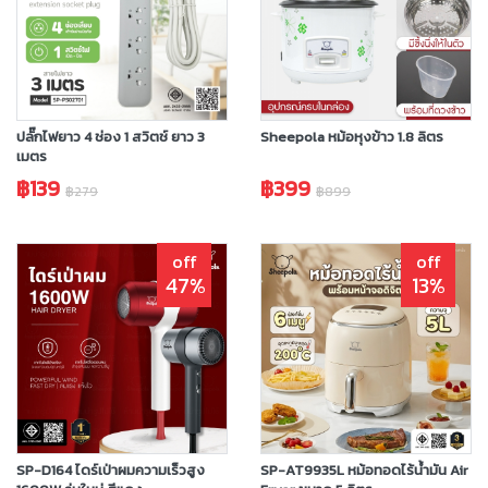
ปลั๊กไฟยาว 4 ช่อง 1 สวิตช์ ยาว 3
Sheepola หม้อหุงข้าว 1.8 ลิตร
เมตร
฿139
฿399
฿279
฿899
off
off
47%
13%
SP-D164 ไดร์เป่าผมความเร็วสูง
SP-AT9935L หม้อทอดไร้น้ำมัน Air