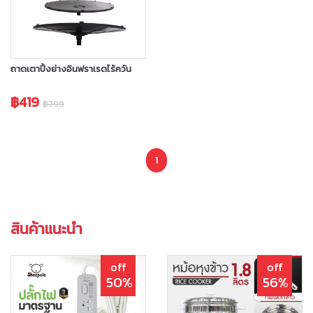
ถาดเตาปิ้งย่างอินฟราเรดไร้ควัน
฿419
฿799
1
สินค้าแนะนำ
off
off
50%
56%