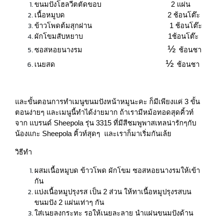
ขนมปังโฮลวีตตัดขอบ
2 แผ่น
เนื้อหมูบด
2 ช้อนโต๊ะ
ข้าวโพดต้มสุกฝาน
1 ช้อนโต๊ะ
ผักโขมสับหยาบ
1ช้อนโต๊ะ
½
ซอสหอยนางรม
ช้อนชา
½
เนยสด
ช้อนชา
และขั้นตอนการทำเมนูขนมปังหน้าหมูนะคะ ก็มีเพียงแค่ 3 ขั้น
ตอนง่ายๆ และเมนูนี้ทำได้ง่ายมาก ถ้าเรามีหม้อทอดสุดคิ้วท์
จาก แบรนด์ Sheepola รุ่น 3315 ที่มีสีชมพูพาสเทลน่ารักๆกับ
น้องแกะ Sheepola คิ้วท์สุดๆ และเราก็มาเริ่มกันเล้ย
วิธีทำ
ผสมเนื้อหมูบด ข้าวโพด ผักโขม ซอสหอยนางรมให้เข้า
กัน
แบ่งเนื้อหมูปรุงรส เป็น 2 ส่วน ให้ทาเนื้อหมูปรุงรสบน
ขนมปัง 2 แผ่นเท่าๆ กัน
ใส่เนยลงกระทะ รอให้เนยละลาย นำแผ่นขนมปังด้าน