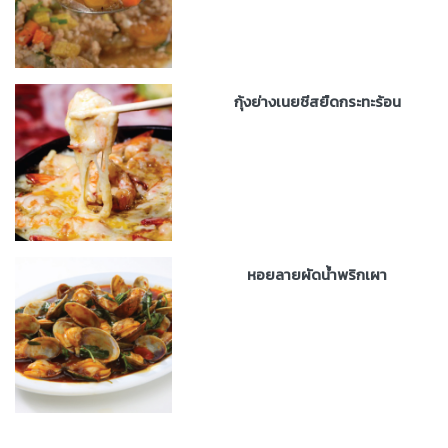
กุ้งย่างเนยชีสยืดกระทะร้อน
หอยลายผัดน้ำพริกเผา