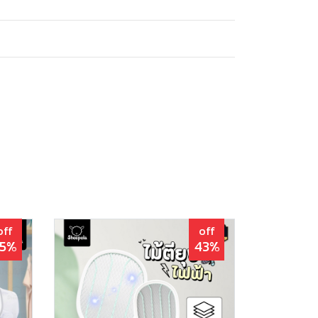
off
off
35%
43%