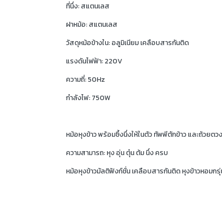
ที่นึ่ง: สแตนเลส
ฝาหม้อ: สแตนเลส
วัสดุหม้อข้างใน: อลูมิเนียม เคลือบสารกันติด
แรงดันไฟฟ้า: 220V
ความถี่: 50Hz
กำลังไฟ: 750W
หม้อหุงข้าว พร้อมซึ้งนึ่งให้ในตัว ทัพพีตักข้าว และถ้วยตวง
ความสามารถ: หุง อุ่น ตุ๋น ต้ม นึ่ง ครบ
หม้อหุงข้าวมัลติฟังก์ชั่น เคลือบสารกันติด หุงข้าวหอม