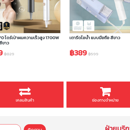
0 ไดร์เป่าผมความเร็วสูง 1700W
เตารีดไอน้ำ แบบมือถือ สีขาว
 สีขาว
9
฿389
฿829
฿599
เคลมสินค้า
ช่องทางจำหน่าย
ฝ่ายบริก
ติดตาม