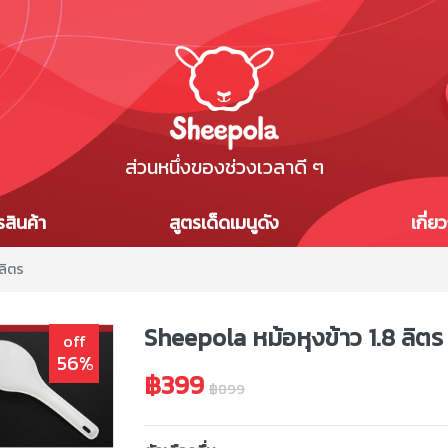
ส่วนหนึ่งของช่วงเวลาดี ๆ
สินค้า
สูตรเด็ดเมนูดัง
เกี่ย
ลิตร
Sheepola หม้อหุงข้าว 1.8 ลิตร
off
56%
฿399
฿899