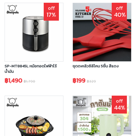
off
off
17%
40%
SP-MT8845L หม้อทอดไฟฟ้าไร้
ชุดตะหลิวซิลิโคน 5ชิ้น สีแดง
น้ำมัน
฿1,490
฿199
฿1,790
฿329
off
44%