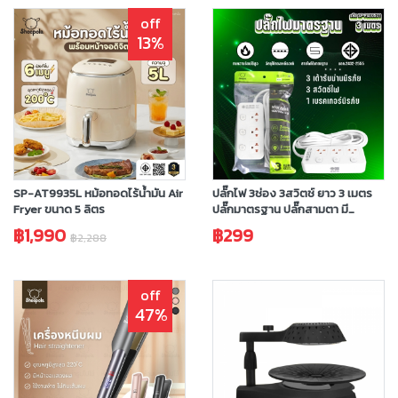
off
13%
SP-AT9935L หม้อทอดไร้น้ำมัน Air
ปลั๊กไฟ 3ช่อง 3สวิตช์ ยาว 3 เมตร
Fryer ขนาด 5 ลิตร
ปลั๊กมาตรฐาน ปลั๊กสามตา มี
มอก.ประกัน 3 ปี
฿1,990
฿299
฿2,288
off
47%