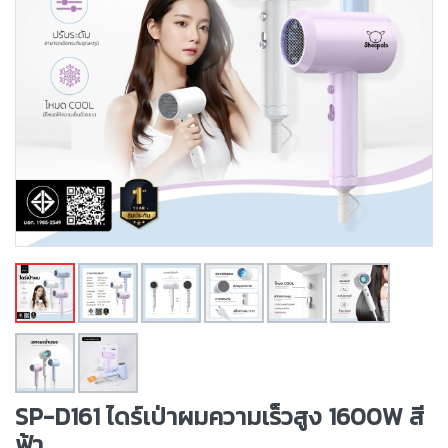
SP-D161 ไดร์เป่าผมความเร็วสูง 1600W สี
ฟ้า