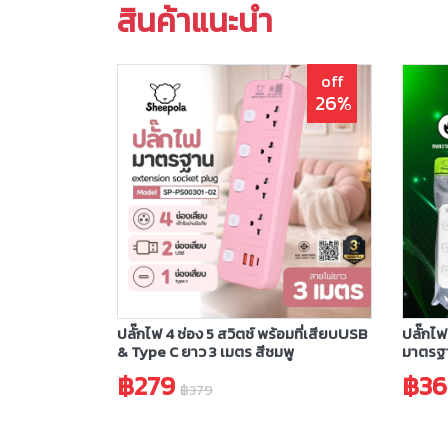
สินค้าแนะนำ
off
26%
ปลั๊กไฟ 4 ช่อง 5 สวิตช์ พร้อมที่เสียบUSB
ปลั๊กไฟ
& Type C ยาว 3 เมตร สีชมพู
มาตรฐา
฿279
฿36
฿379