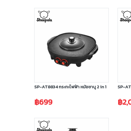
SP-AT8834 กระทะไฟฟ้า หม้อชาบู 2 in 1
SP-AT8
฿699
฿2,