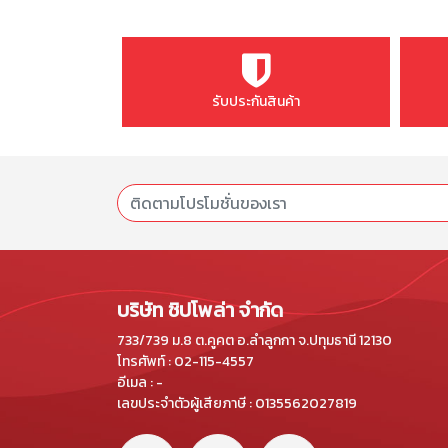
รับประกันสินค้า
บริษัท ชิปโพล่า จำกัด
733/739 ม.8 ต.คูคต อ.ลำลูกกา จ.ปทุมธานี 12130
โทรศัพท์ : 02-115-4557
อีเมล : -
เลขประจำตัวผู้เสียภาษี : 0135562027819