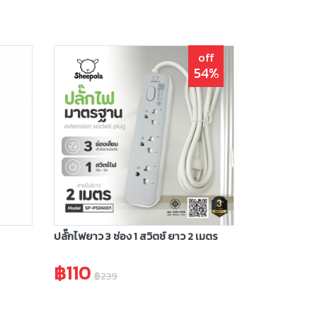
off
54%
ปลั๊กไฟยาว 3 ช่อง 1 สวิตช์ ยาว 2 เมตร
฿110
฿239